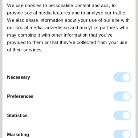
We use cookies to personalise content and ads, to
provide social media features and to analyse our traffic.
We also share information about your use of our site with
our social media, advertising and analytics partners who
may combine it with other information that you’ve
provided to them or that they’ve collected from your use
of their services.
Consent
Necessary
Selection
Blend - Grau- Nebelgrau - Weiß
Preferences
Blend kollektion
nr
BL-650
Bis zu 174 WP per m2
Statistics
Eine Mischung aus Grau-, Nebelblau- und Weißtönen, die
der Solarfassade sowohl aus der Nähe als auch aus der
Marketing
Ferne eine reichhaltige, vielschichtige Tiefe verleiht.