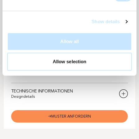
Show details
NACHHALTIGKEIT
CO2-Emissionen
3235
verhindern
Allow all
Während einer Lebensdauer
Während einer Lebensdauer
von 35 Jahren
von 35 Jahren
Allow selection
Anzahl Bäume
3
Basierend auf der durchschnittlichen CO2-Aufnahme
TECHNISCHE INFORMATIONEN
Designdetails
Solarix-Designnummer
BL-650
MUSTER ANFORDERN
Farbe
Granit hell