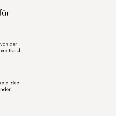
für
n
 von der
nier Bosch
rale Idee
enden