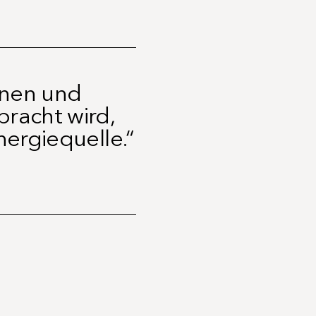
nnen und
racht wird,
nergiequelle.“