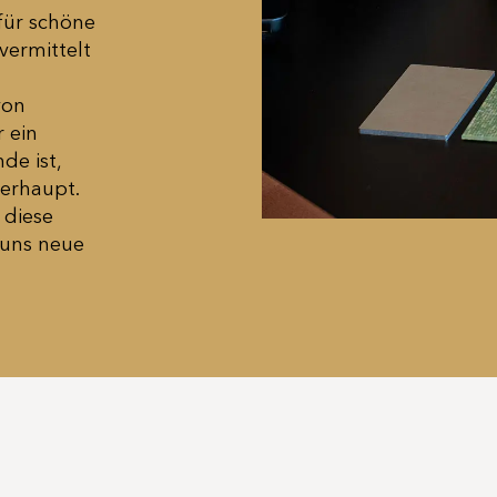
für schöne
vermittelt
von
 ein
de ist,
berhaupt.
 diese
 uns neue