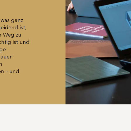
etwas ganz
eidend ist,
n Weg zu
htig ist und
ige
rauen
n
en – und