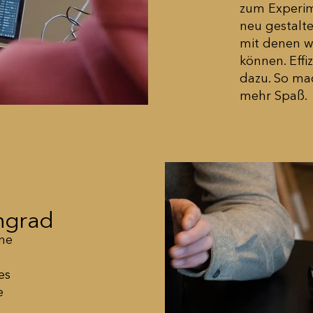
zum Experim
neu gestalt
mit denen wi
können. Effi
dazu. So mac
mehr Spaß.
ungrad
ene
es
e