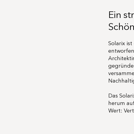
Ein s
Schön
Solarix is
entworfen
Architekt
gegründet
versammel
Nachhalti
Das Solar
herum auf
Wert: Ver