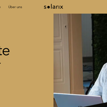
e
Über uns
te
r