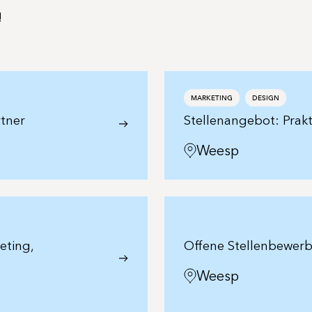
!
MARKETING
DESIGN
rtner
Stellenangebot: Prak
Weesp
eting,
Offene Stellenbewer
Weesp