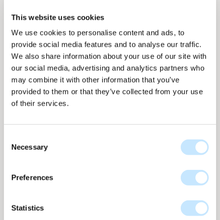
This website uses cookies
We use cookies to personalise content and ads, to
provide social media features and to analyse our traffic.
We also share information about your use of our site with
our social media, advertising and analytics partners who
Moduldarstellung
Moduldarstellung
An der Fassade
An der Fassade
may combine it with other information that you’ve
provided to them or that they’ve collected from your use
of their services.
Consent
Dot - Bronze
Necessary
Selection
Dot kollektion
nr
D-678
Bis zu 102 WP per m2
Preferences
D-678 Bronze aus der Dot-Kollektion verleiht der
Solarfassade eine warme, vielschichtige Tiefe. Die
Statistics
Variation in Farbton und Textur sorgt sowohl aus der Nähe