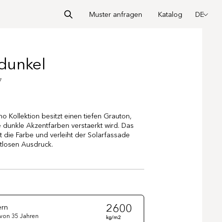
Muster anfragen
Katalog
DE
 dunkel
7
 Kollektion besitzt einen tiefen Grauton,
 dunkle Akzentfarben verstaerkt wird. Das
t die Farbe und verleiht der Solarfassade
itlosen Ausdruck.
2600
ern
von 35 Jahren
kg/m2