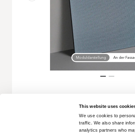
Moduldarstellung
Moduldarstellung
An der Fass
An der Fass
This website uses cookie
We use cookies to personal
traffic. We also share info
analytics partners who may