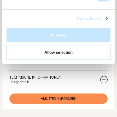
intensiviert die Farbe und verleiht der Solarfassade einen
warmen, kraeftigen und dynamischen Ausdruck.
Show details
NACHHALTIGKEIT
Allow all
CO2-Emissionen verhindern
2560
Während einer Lebensdauer von 35 Jahren
kg/m2
Allow selection
Anzahl Bäume
3
Basierend auf der durchschnittlichen CO2-Aufnahme
TECHNISCHE INFORMATIONEN
Designdetails
Solarix-Designnummer
M-647
MUSTER ANFORDERN
Farbe
Terra dunkel