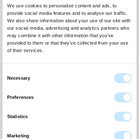
We use cookies to personalise content and ads, to
provide social media features and to analyse our traffic.
We also share information about your use of our site with
our social media, advertising and analytics partners who
may combine it with other information that you’ve
provided to them or that they’ve collected from your use
Moduldarstellung
Moduldarstellung
An der Fassade
An der Fassade
of their services.
Consent
Necessary
Selection
Mono - Terra dunkel
Preferences
Mono kollektion
nr
M-647
Bis zu 160 WP per m2
Statistics
M-647 Dunkel Terra aus der Mono Kollektion besitzt einen
tiefen Terraton, der durch rhythmisch wiederholte dunkle
Marketing
Akzentfarben verstaerkt wird. Das mehrschichtige Muster