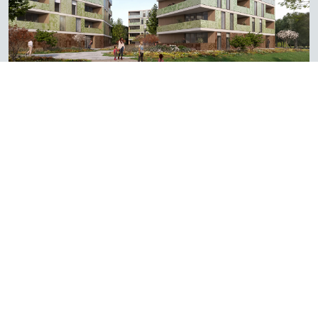
Prozess
Neben dem Konsortium für Entwurf und
Realisierung bestehend aus
CRA Vastgoed
,
Cube
architects
und
Kuiken Urbanism
sowie Solarix sind
Ridge und
HVE
am Energiekonzept beteiligt. Die
VB-Gruppe
übernimmt die Umsetzung.