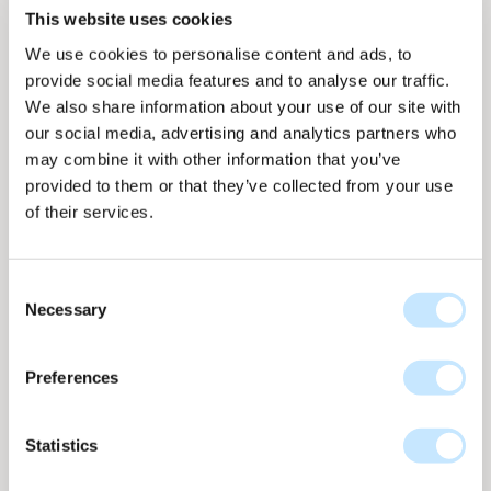
This website uses cookies
We use cookies to personalise content and ads, to
provide social media features and to analyse our traffic.
We also share information about your use of our site with
our social media, advertising and analytics partners who
may combine it with other information that you’ve
Paneelweergave
Paneelweergave
Op gevel
Op gevel
provided to them or that they’ve collected from your use
of their services.
Consent
Necessary
Selection
Line - Middag blauw
Line collectie
nr
L-656
Preferences
Tot 174 WP per m2
L-656 Middag Blauw uit de Line-collectie heeft
Statistics
handgetekende lijnen in diepe blauwtinten, geïnspireerd
op natuurlijke bladstructuren. Door kleine imperfecties te