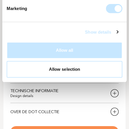
levendige, lichte kleurbeleving, zowel van dichtbij als van
Marketing
veraf. Door te spelen met schaalgrootte in het ontwerp
ontstaan mogelijkheden voor unieke gevelontwerpen.
Show details
DUURZAAMHEID
CO2-uistoot voorkomen
2560
Allow all
Over de levensduur van 35 jaar
Kilogram / m2
Aantal bomen
3
Allow selection
Gebaseerd op de gemiddelde CO2-opname
TECHNISCHE INFORMATIE
Design details
Solarix design nummer
D-683
OVER DE DOT COLLECTIE
Oscar van der Voort, hoofd productontwikkelingen bij
Kleur
Lente
Solarix, vertelt over het ontwerpproces en de ontwikkeling