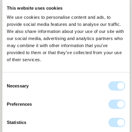
This website uses cookies
We use cookies to personalise content and ads, to
provide social media features and to analyse our traffic.
We also share information about your use of our site with
our social media, advertising and analytics partners who
Paneelweergave
Paneelweergave
Op gevel
Op gevel
may combine it with other information that you’ve
provided to them or that they’ve collected from your use
of their services.
Consent
Necessary
Selection
Dot - Lente
Dot collectie
nr
D-683
Preferences
Tot 158 WP per m2
D-683 Lente Groen uit de Dot-collectie geeft de
Statistics
zonnegevel een frisse, natuurlijke diepte. De zachte
groentinten en subtiele textuurvariaties zorgen voor een