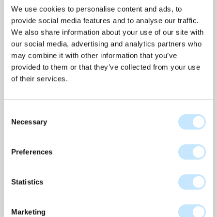
We use cookies to personalise content and ads, to
provide social media features and to analyse our traffic.
We also share information about your use of our site with
our social media, advertising and analytics partners who
may combine it with other information that you’ve
provided to them or that they’ve collected from your use
Paneelweergave
Paneelweergave
Op gevel
Op gevel
of their services.
Consent
Necessary
Selection
Line high efficiency - Donker brons
Preferences
Line hoge efficiëntie collectie
nr
LH-229
Tot 173 WP per m2
Statistics
LH-229 Donker Brons uit de Line High Efficiency-collectie
combineert hoge opbrengst met handgetekende lijnen in
Marketing
diepe bronstinten, direct op het paneel aangebracht.