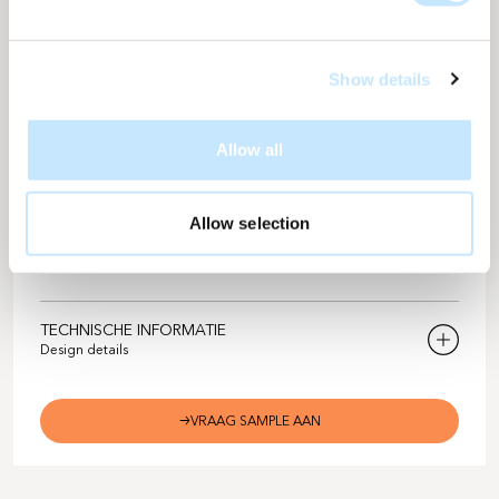
Subtiele imperfecties vormen een natuurlijk patroon dat de
zonnegevel een krachtig en persoonlijk karakter geeft.
Show details
DUURZAAMHEID
Allow all
CO2-uistoot voorkomen
2766
Over de levensduur van 35 jaar
Kilogram / m2
Allow selection
Aantal bomen
3
Gebaseerd op de gemiddelde CO2-opname
TECHNISCHE INFORMATIE
Design details
Solarix design nummer
LH-229
VRAAG SAMPLE AAN
Kleur
Donker brons