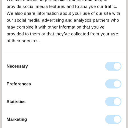
ruime ervaring bij zowel architectenbureau's als in
provide social media features and to analyse our traffic.
sales van duurzame materialen komen deze 3
We also share information about your use of our site with
elementen prachtig samen in de functie welke ik bij
our social media, advertising and analytics partners who
Solarix vervul! Het mee kunnen denken met de
may combine it with other information that you’ve
architect, het adviseren van een opdrachtgever over
provided to them or that they’ve collected from your use
de mogelijke Wp vermogens per m2 en dit samen
of their services.
laten komen in een technisch uitvoerbaar
montagesysteem. "
Consent
Necessary
Waar kijk jij het meest naar uit in je werk bij
Selection
Solarix?
"Het samenwerken met gepassioneerde collega's;
Preferences
het uitdragen van de Solarix filosofie en het
gezamenlijk realiseren van nog meer mooie
Statistics
projecten! "
Wat zie jij als de grootste uitdaging bij het laten
Marketing
groeien van solar design in Nederland en