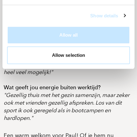
daarbuiten
"Een grote uitdaging gaat zijn het overtuigen van de
Show details
bouwsector (in algemene zin) om voor een
gevelsysteem van Solarix te kiezen. Dit omdat ik heb
gemerkt dat de bouwsector veelal redelijk
Allow all
terughoudend is in het toepassen van nieuwe
technieken of producten. Wanneer we hier, middels
Allow selection
de juiste informatie, toegevoegde waarde en
certificeringen beweging in kunnen krijgen dan is er
heel veel mogelijk!"
Wat geeft jou energie buiten werktijd?
"Gezellig thuis met het gezin samenzijn, maar zeker
ook met vrienden gezellig afspreken. Los van dit
sport ik ook geregeld als in bootcampen en
hardlopen."
Een warm welkom voor Paul! Of je hem nu