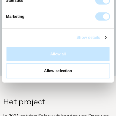
Statistics
Klant
Locatie
Marketing
Vorm
Amsterdam, NL
Type
Vierkante meters actieve
Solarix panelen
Sanierung
Show details
27 m2
Allow all
Verwachte opbrengst
2.950 kWh per jaar
Allow selection
Het project
In 2021 ontving Solarix uit handen van Daan van