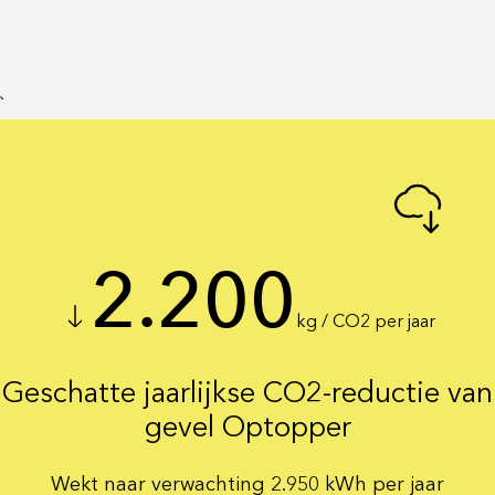
`
2.200
kg / CO2 per jaar
Geschatte jaarlijkse CO2-reductie van
gevel Optopper
Wekt naar verwachting 2.950 kWh per jaar