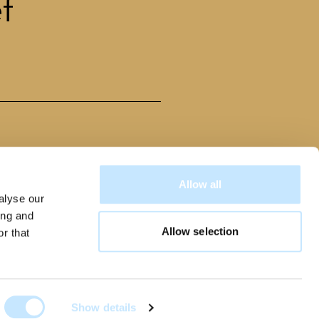
f
Allow all
alyse our
ing and
Allow selection
r that
Show details