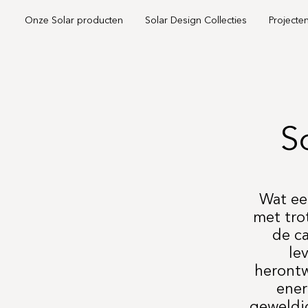
Onze Solar producten
Solar Design Collecties
Projecte
S
Wat ee
met tro
de c
le
herontw
ener
geweldi