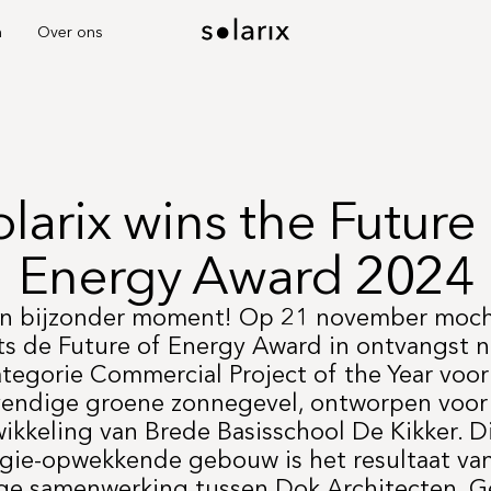
n
Over ons
olarix wins the Future 
Energy Award 2024
n bijzonder moment! Op 21 november moc
ts de Future of Energy Award in ontvangst 
ategorie Commercial Project of the Year voor
vendige groene zonnegevel, ontworpen voor
ikkeling van Brede Basisschool De Kikker. Dit
gie-opwekkende gebouw is het resultaat va
ge samenwerking tussen Dok Architecten, 