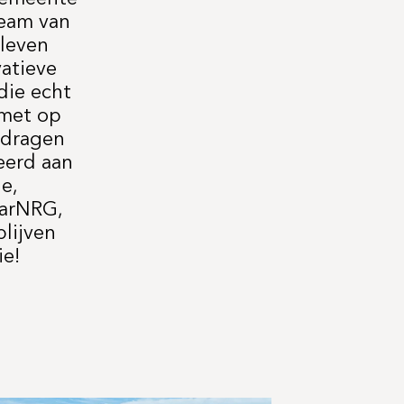
team van
 leven
atieve
die echt
 met op
jdragen
teerd aan
e,
larNRG,
lijven
ie!