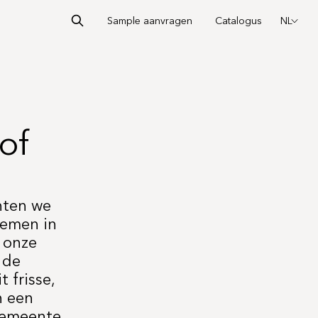
Sample aanvragen
Catalogus
NL
of
hten we
nemen in
 onze
 de
 frisse,
n een
Gemeente