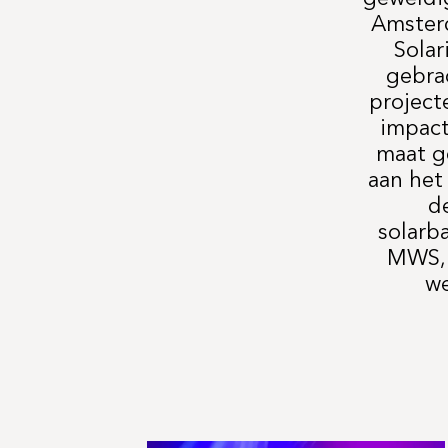
Amsterd
Solar
gebra
project
impact
maat g
aan het 
d
solarb
MWS, 
we